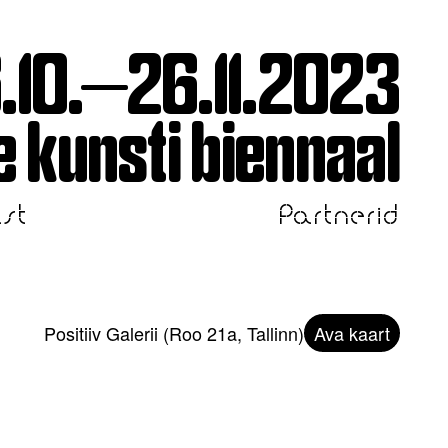
.10.—26.11.2023
 kunsti biennaal
st
Partnerid
Positiiv Galerii (Roo 21a, Tallinn)
Ava kaart