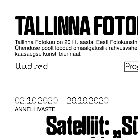
TALLINNA FOT
Tallinna Fotokuu on 2011. aastal Eesti Fotokunstn
Ühenduse poolt loodud omaalgatuslik rahvusvahe
kaasaegse kunsti biennaal.
Uudised
Pr
02.10.2023
—
20.10.2023
ANNELI IVASTE
Satelliit: „S