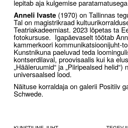
lepitab aja kulgemise paratamatusega
(1970) on Tallinnas teg
Anneli Ivaste
Tal on magistrikraad kultuurikorraldus
Teatriakadeemiast. 2023 lõpetas ta E
fotokursuse. Igapäevaselt töötab Anne
kammerkoori kommunikatsioonijuht-toi
Kunstnikuna paeluvad teda loomingulis
kontserdilaval, proovisaalis kui ka elu
„Hääleruumid“ ja „Piiripealsed helid“) 
universaalsed lood.
Näituse korraldaja on galerii Positiiv ga
Schwede.
KUNSTILINE JUHT
TEGEVJU