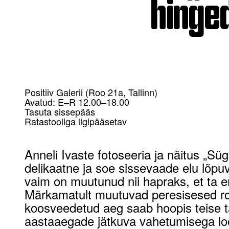
hinged
Positiiv Galerii (Roo 21a, Tallinn)
Avatud: E–R 12.00–18.00
Tasuta sissepääs
Ratastooliga ligipääsetav
Anneli Ivaste fotoseeria ja näitus „Süg
delikaatne ja soe sissevaade elu lõpuv
vaim on muutunud nii hapraks, et ta e
Märkamatult muutuvad peresisesed rol
koosveedetud aeg saab hoopis teise 
aastaaegade jätkuva vahetumisega loo