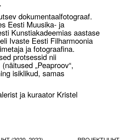
.
utsev dokumentaalfotograaf.
es Eesti Muusika- ja
esti Kunstiakadeemias aastase
li Ivaste Eesti Filharmoonia
metaja ja fotograafina.
ed protsessid nii
s (näitused „Peaproov“,
ning isiklikud, samas
lerist ja kuraator Kristel
HT (2020–2022)
PROJEKTIJUHT