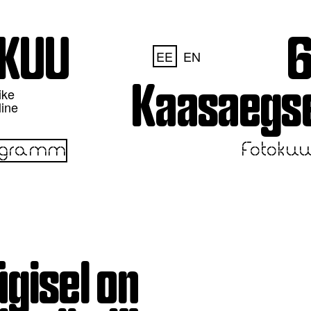
OKUU
6
EE
EN
Kaasaegse
ike
line
ogramm
Fotokuu
ügisel on