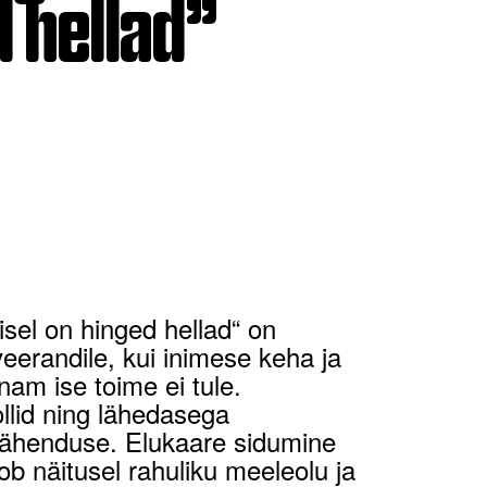
 hellad”
isel on hinged hellad“ on
eerandile, kui inimese keha ja
nam ise toime ei tule.
lid ning lähedasega
tähenduse. Elukaare sidumine
b näitusel rahuliku meeleolu ja