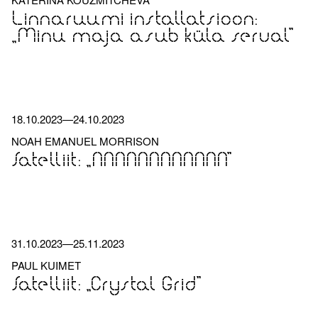
Linnaruumi installatsioon:
„Minu maja asub küla serval”
18.10.2023
—
24.10.2023
NOAH EMANUEL MORRISON
Satelliit: „NNNNNNNNNNNN”
31.10.2023
—
25.11.2023
PAUL KUIMET
Satelliit: „Crystal Grid”