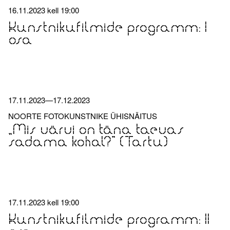
16.11.2023
kell
19:00
Kunstnikufilmide programm: I
osa
17.11.2023
—
17.12.2023
NOORTE FOTOKUNSTNIKE ÜHISNÄITUS
„Mis värvi on täna taevas
sadama kohal?” (Tartu)
17.11.2023
kell
19:00
Kunstnikufilmide programm: II