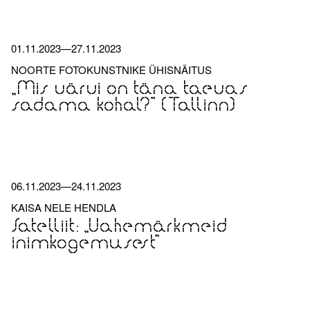
01.11.2023
—
27.11.2023
NOORTE FOTOKUNSTNIKE ÜHISNÄITUS
„Mis värvi on täna taevas
sadama kohal?” (Tallinn)
06.11.2023
—
24.11.2023
KAISA NELE HENDLA
Satelliit: „Vahemärkmeid
inimkogemusest”