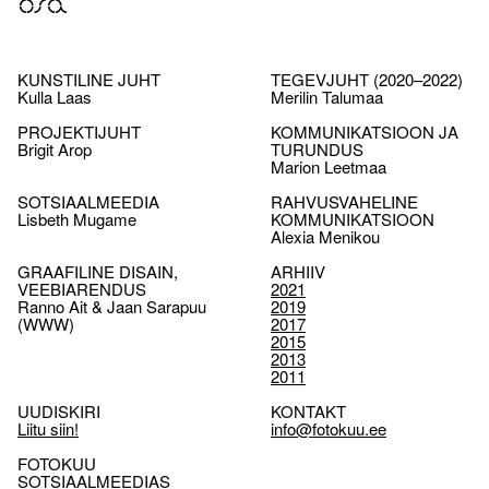
osa
KUNSTILINE JUHT
TEGEVJUHT (2020–2022)
Kulla Laas
Merilin Talumaa
PROJEKTIJUHT
KOMMUNIKATSIOON JA
Brigit Arop
TURUNDUS
Marion Leetmaa
SOTSIAALMEEDIA
RAHVUSVAHELINE
Lisbeth Mugame
KOMMUNIKATSIOON
Alexia Menikou
GRAAFILINE DISAIN,
ARHIIV
VEEBIARENDUS
2021
Ranno Ait & Jaan Sarapuu
2019
(WWW)
2017
2015
2013
2011
UUDISKIRI
KONTAKT
Liitu siin!
info@fotokuu.ee
FOTOKUU
SOTSIAALMEEDIAS