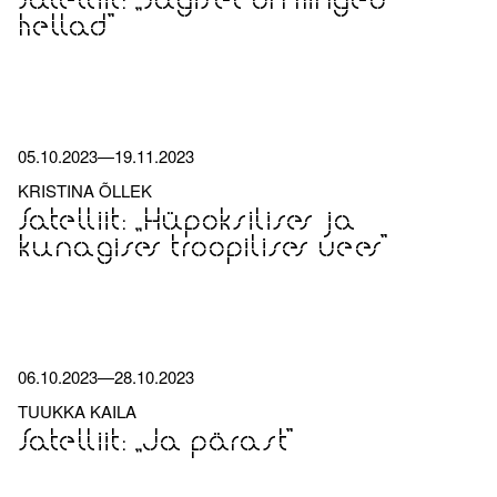
Satelliit: „Sügisel on hinged
hellad”
05.10.2023
—
19.11.2023
KRISTINA ÕLLEK
Satelliit: „Hüpoksilises ja
kunagises troopilises vees”
06.10.2023
—
28.10.2023
TUUKKA KAILA
Satelliit: „Ja pärast”