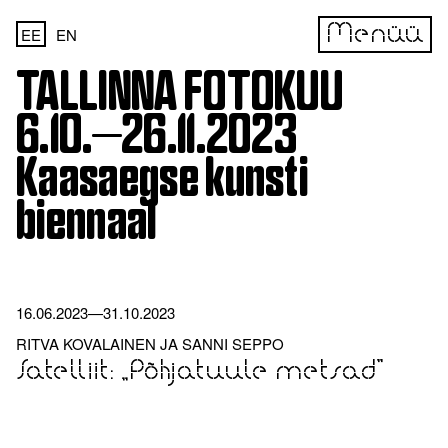
Menüü
EE
EN
TALLINNA FOTOKUU
6.10.—26.11.2023
Kaasaegse kunsti
biennaal
16.06.2023
—
31.10.2023
RITVA KOVALAINEN JA SANNI SEPPO
Satelliit: „Põhjatuule metsad”